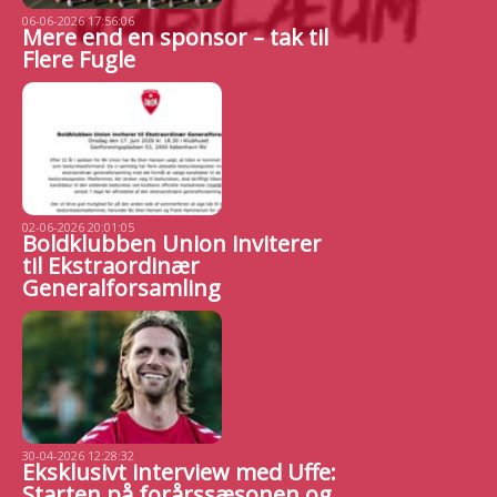
06-06-2026 17:56:06
Mere end en sponsor – tak til
Flere Fugle
02-06-2026 20:01:05
Boldklubben Union inviterer
til Ekstraordinær
Generalforsamling
30-04-2026 12:28:32
Eksklusivt interview med Uffe:
Starten på forårssæsonen og