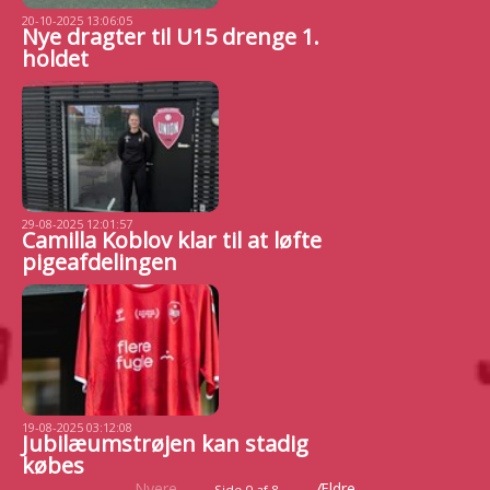
20-10-2025 13:06:05
Nye dragter til U15 drenge 1.
holdet
29-08-2025 12:01:57
Camilla Koblov klar til at løfte
pigeafdelingen
19-08-2025 03:12:08
Jubilæumstrøjen kan stadig
købes
Nyere
Ældre
Side 0 af 8