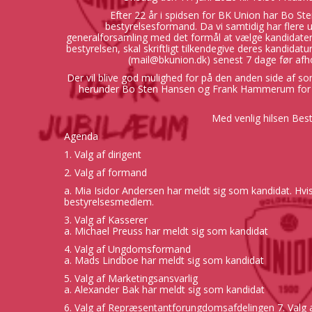
Efter 22 år i spidsen for BK Union har Bo St
bestyrelsesformand. Da vi samtidig har flere u
generalforsamling med det formål at vælge kandidater 
bestyrelsen, skal skriftligt tilkendegive deres kandidat
(mail@bkunion.dk) senest 7 dage før afh
Der vil blive god mulighed for på den anden side af s
herunder Bo Sten Hansen og Frank Hammerum for utal
Med venlig hilsen Bes
Agenda
1. Valg af dirigent
2. Valg af formand
a. Mia Isidor Andersen har meldt sig som kandidat. H
bestyrelsesmedlem.
3. Valg af Kasserer
a. Michael Preuss har meldt sig som kandidat
4. Valg af Ungdomsformand
a. Mads Lindboe har meldt sig som kandidat
5. Valg af Marketingsansvarlig
a. Alexander Bak har meldt sig som kandidat
6. Valg af Repræsentantforungdomsafdelingen 7. Valg 