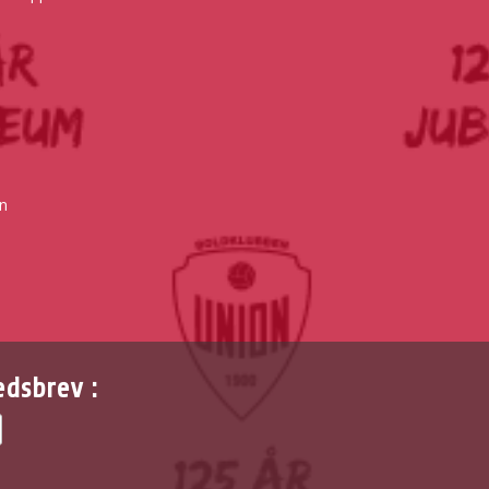
n
edsbrev :