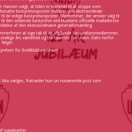
en Hansen valgt, at tiden er kommet til at stoppe som
besatte bestyrelsesposter inviterer vi til ekstraordinær
til de ledige bestyrelsesposter. Medlemmer, der ønsker valg til
ur til den siddende bestyrelse ved klubbens officielle mailadresse
oldelse af den ekstraordinære generalforsamling.
ommerferien at sige tak til de afgående bestyrelsesmedlemmer,
lige års værdifuld og tro tjeneste for Union. Dato herfor
følger.
tyrelsen for Boldklubben Union
vis Mia vælges, fratræder hun sin nuværende post som
af suppleanter