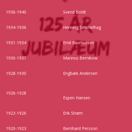
1936-1940
Svend Boldt
1934-1936
Henning Simmelhag
1931-1934
Emil Rasmussen
1930-1931
Marinus Bernikow
1928-1930
Engbæk Andersen
1926-1928
Espen Hansen
1923-1926
Erik Strøm
1920-1923
Bernhard Persson