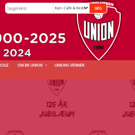
Kun i Café & Restaurant
KOLE
OM BK UNION
UNIONS VENNER